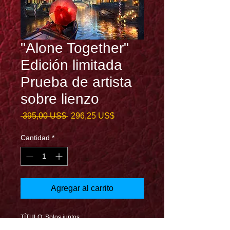
"Alone Together"
Edición limitada
Prueba de artista
sobre lienzo
Precio
Precio
 395,00 US$ 
296,25 US$
de
oferta
Cantidad
*
Agregar al carrito
TÍTULO: Solos juntos
ARTISTA: Joel Payne