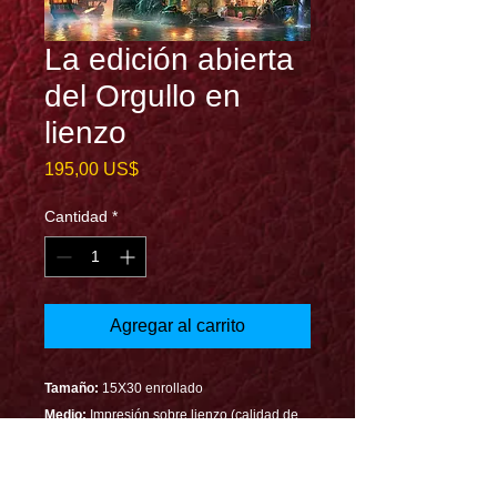
La edición abierta
del Orgullo en
lienzo
Precio
195,00 US$
Cantidad
*
Agregar al carrito
Tamaño:
15X30 enrollado
Medio:
Impresión sobre lienzo (calidad de
archivo)
Descripción: Una representación
dramática de las aventuras del pirata