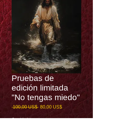
Pruebas de
edición limitada
"No tengas miedo"
Precio
Precio
 100,00 US$ 
80,00 US$
de
oferta
Cantidad
*