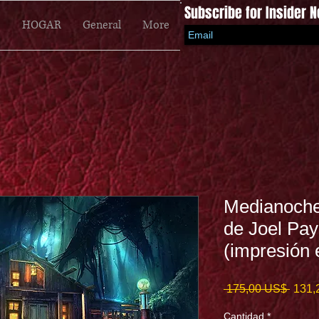
Subscribe for Insider 
HOGAR
General
More
Medianoche 
de Joel Pay
(impresión 
Preci
 175,00 US$ 
131,
Cantidad
*