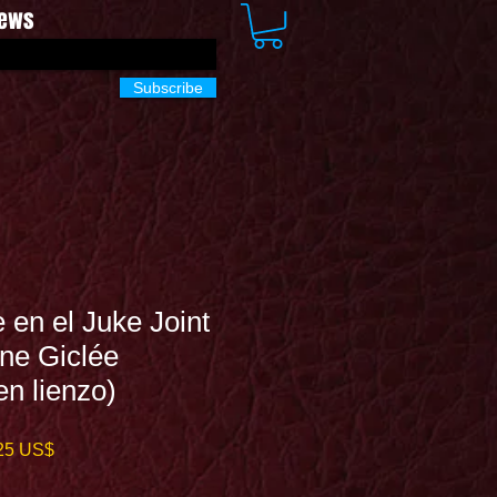
News
Subscribe
en el Juke Joint
ne Giclée
en lienzo)
o
Precio
25 US$
de
oferta