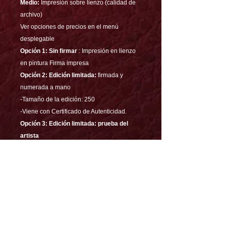
Medio:
Impresión sobre lienzo (calidad de
archivo)
Ver opciones de precios en el menú
desplegable
Opción 1: Sin firmar
: Impresión en lienzo
en pintura Firma impresa
Opción 2:
Edición limitada:
firmada y
numerada a mano
-Tamaño de la edición: 250
-Viene con Certificado de Autenticidad.
Opción 3: Edición limitada: prueba del
artista
-Tamaño de la edición
:
24
-Muy embellecido
-Ilumina en la oscuridad
-Firmado con Certificado de Autenticidad
-Dedicado en la parte posterior-Sobre
lienzo con tintas de archivo
Descripción: Las aventuras de Tom